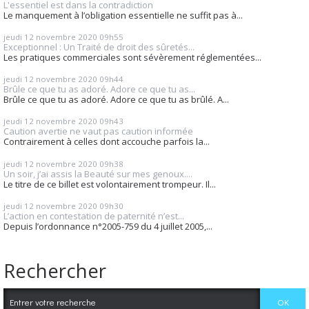
L'essentiel est dans la contradiction
Le manquement à l’obligation essentielle ne suffit pas à...
jeudi 12
novembre 2020
09h55
Exceptionnel : Un Traité de droit des sûretés...
Les pratiques commerciales sont sévèrement réglementées...
jeudi 12
novembre 2020
09h44
Brûle ce que tu as adoré. Adore ce que tu as...
Brûle ce que tu as adoré. Adore ce que tu as brûlé. A...
jeudi 12
novembre 2020
09h43
Caution avertie ne vaut pas caution informée
Contrairement à celles dont accouche parfois la...
jeudi 12
novembre 2020
09h38
Un soir, j’ai assis la Beauté sur mes genoux....
Le titre de ce billet est volontairement trompeur. Il...
jeudi 12
novembre 2020
09h30
L’action en contestation de paternité n’est...
Depuis l’ordonnance n°2005-759 du 4 juillet 2005,...
Rechercher