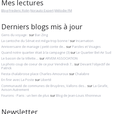
Mes lectures
Blog Frederic Rolin
Norauto Expert
Mélodie FM
Derniers blogs mis à jour
Gens du voyage :
sur
Bar-Zing
La cantoche du Sénat est méga trop bonne !
sur
Incarnation
Anniversaire de mariage ( petit conte de...
sur
Paroles et Visages
Quand notre quartier était à la campagne (3)
sur
Le Quartier Bel-Air Sud
Le bassin de la Villette....
sur
ARVEM ASSOCIATION
La photo coup de coeur de ce jour Vendredi 7...
sur
Devant l'objectif de
Patrick
Fiesta chalabroise place Charles-Amouroux
sur
Chalabre
En finir avec La Poste
sur
Liberté
Communauté de communes de Bruyères, Vallons des...
sur
La Girafe,
Avison-Autrement
Fourons - Paris : un lien de plus
sur
Blog de Jean-Louis Xhonneux
Newsletter