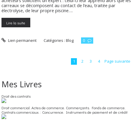
acheteurs sollicitent un expert : celui-ci leur apprend alors que les
carreaux se décomposent au contact de l’eau, traitée par
électrolyse, de leur propre piscine….
Lire la suite
Lien permanent
Catégories :
Blog
0
1
2
3
4
Page suivante
Mes Livres
Droit des contrats
Droit commercial. Actes de commerce. Commerçants. Fonds de commerce.
Contrats commerciaux. : Concurrence. Instruments de paiement et de crédit