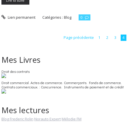
Lire la suite
Lien permanent
Catégories :
Blog
0
Page précédente
1
2
3
4
Mes Livres
Droit des contrats
Droit commercial. Actes de commerce. Commerçants. Fonds de commerce.
Contrats commerciaux. : Concurrence. Instruments de paiement et de crédit
Mes lectures
Blog Frederic Rolin
Norauto Expert
Mélodie FM