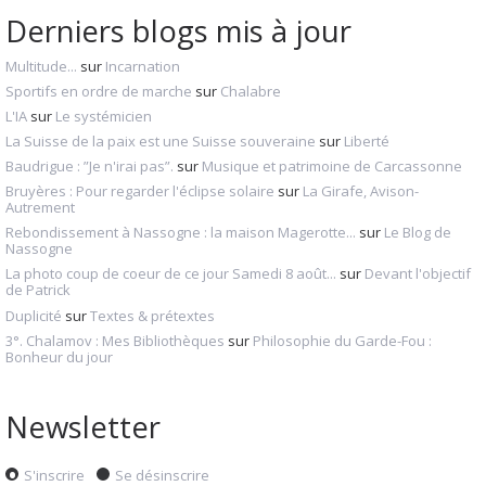
Derniers blogs mis à jour
Multitude...
sur
Incarnation
Sportifs en ordre de marche
sur
Chalabre
L'IA
sur
Le systémicien
La Suisse de la paix est une Suisse souveraine
sur
Liberté
Baudrigue : ”Je n'irai pas”.
sur
Musique et patrimoine de Carcassonne
Bruyères : Pour regarder l'éclipse solaire
sur
La Girafe, Avison-
Autrement
Rebondissement à Nassogne : la maison Magerotte...
sur
Le Blog de
Nassogne
La photo coup de coeur de ce jour Samedi 8 août...
sur
Devant l'objectif
de Patrick
Duplicité
sur
Textes & prétextes
3°. Chalamov : Mes Bibliothèques
sur
Philosophie du Garde-Fou :
Bonheur du jour
Newsletter
S'inscrire
Se désinscrire