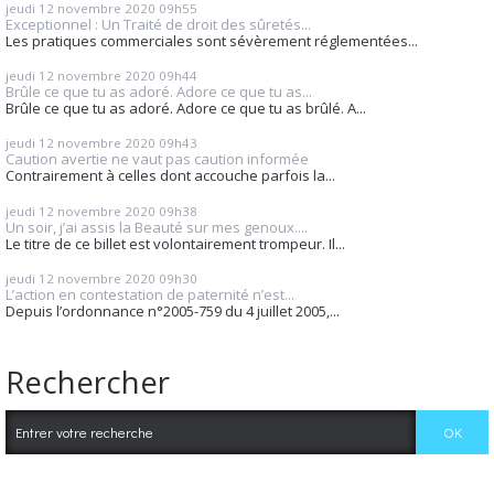
jeudi 12
novembre 2020
09h55
Exceptionnel : Un Traité de droit des sûretés...
Les pratiques commerciales sont sévèrement réglementées...
jeudi 12
novembre 2020
09h44
Brûle ce que tu as adoré. Adore ce que tu as...
Brûle ce que tu as adoré. Adore ce que tu as brûlé. A...
jeudi 12
novembre 2020
09h43
Caution avertie ne vaut pas caution informée
Contrairement à celles dont accouche parfois la...
jeudi 12
novembre 2020
09h38
Un soir, j’ai assis la Beauté sur mes genoux....
Le titre de ce billet est volontairement trompeur. Il...
jeudi 12
novembre 2020
09h30
L’action en contestation de paternité n’est...
Depuis l’ordonnance n°2005-759 du 4 juillet 2005,...
Rechercher